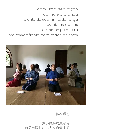
com uma respiração
calma e profunda
ciente de sua ilimitada força
levante as costas
caminhe pela terra
em ressonância com todos os seres
体へ還る
深い静かな息から
自分の限りない力を自覚する