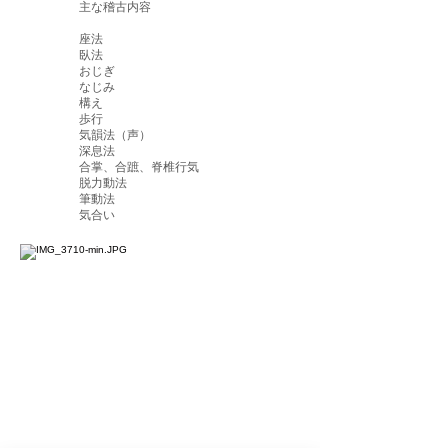
主な稽古内容
座法
臥法
おじぎ
なじみ
構え
歩行​
気韻法（声）
深息法
合掌、合蹠、脊椎行気​
脱力動法
筆動法
気合い