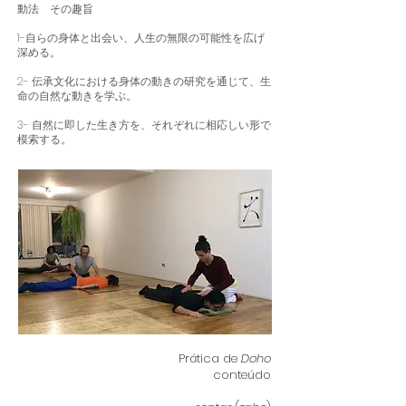
動法 その趣旨
1-自らの身体と出会い、人生の無限の可能性を広げ
深める。
2- 伝承文化における身体の動きの研究を通じて、生
命の自然な動きを学ぶ。
3- 自然に即した生き方を、それぞれに相応しい形で
模索する。
Prática de
Doho
conteúdo