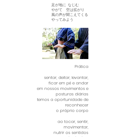
足が地に なじむ
やがて 空は拡がり
風の声が聞こえてくる
やってみよう
Prática
sentar, deitar, levantar,
ficar em pé e andar
em nossos movimentos e
posturas diárias
temos a oportunidade de
reconhecer
o próprio corpo
ao tocar, sentir,
movimentar,
nutrir os sentidos