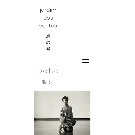
jardim
dos
ventos
風
の
庭
Doho
動 法