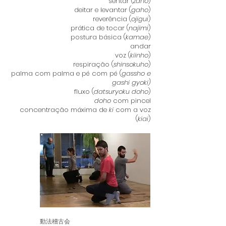
sentar (
zaho
)
deitar e levantar (
gaho
)
reverência (
ojigui
)
prática de tocar (
najimi
)
postura básica (
kamae
)
andar
voz (
kiinho
)
respiração (
shinsokuho
)
palma com palma e pé com pé (
gassho e
gashi gyoki)
fluxo (
datsuryoku doho
)
doho
com pincel
concentração máxima de
ki
com a voz
(
kiai
)
動法稽古会