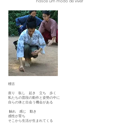
nasce um modo de viver
稽古
座り 臥し 起き 立ち 歩く
私たちの普段の動作と姿勢の中に
自らの体と出会う機会がある
触れ 感じ 動き
感性が育ち
そこから生活が生まれてくる